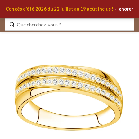
0
Congés d'été 2026 du 22 juillet au 19 août inclus !
-
Ignorer
Identifiez-vous
Se souvenir de moi
Mot de passe oublié ?
S'IDENTIFIER
MON COMPTE