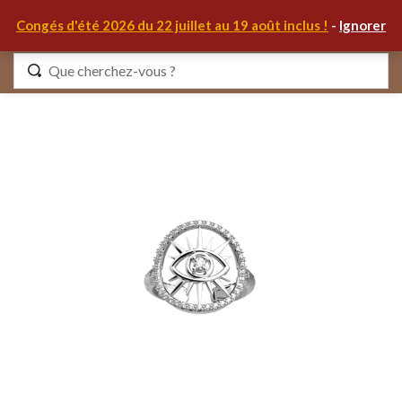
0
Congés d'été 2026 du 22 juillet au 19 août inclus !
-
Ignorer
Identifiez-vous
Se souvenir de moi
Mot de passe oublié ?
S'IDENTIFIER
MON COMPTE