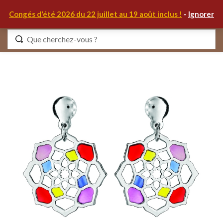
0
Congés d'été 2026 du 22 juillet au 19 août inclus !
-
Ignorer
Identifiez-vous
Se souvenir de moi
Mot de passe oublié ?
S'IDENTIFIER
MON COMPTE