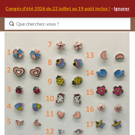
0
Congés d'été 2026 du 22 juillet au 19 août inclus !
-
Ignorer
Identifiez-vous
Se souvenir de moi
Mot de passe oublié ?
S'IDENTIFIER
MON COMPTE