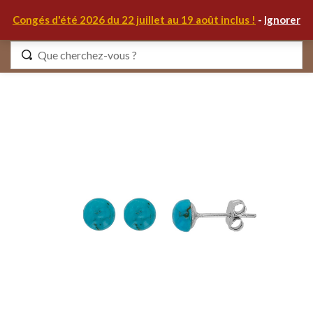
0
Congés d'été 2026 du 22 juillet au 19 août inclus !
-
Ignorer
Identifiez-vous
Se souvenir de moi
Mot de passe oublié ?
S'IDENTIFIER
MON COMPTE