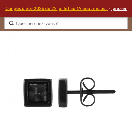
0
Congés d'été 2026 du 22 juillet au 19 août inclus !
-
Ignorer
Identifiez-vous
Se souvenir de moi
Mot de passe oublié ?
S'IDENTIFIER
MON COMPTE