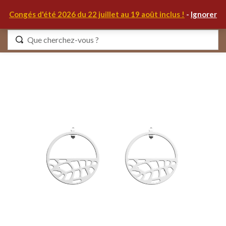
0
Congés d'été 2026 du 22 juillet au 19 août inclus !
-
Ignorer
Identifiez-vous
Se souvenir de moi
Mot de passe oublié ?
S'IDENTIFIER
MON COMPTE