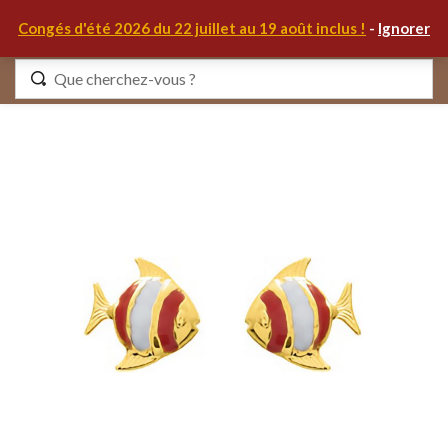
0
Congés d'été 2026 du 22 juillet au 19 août inclus !
-
Ignorer
Identifiez-vous
Se souvenir de moi
Mot de passe oublié ?
S'IDENTIFIER
MON COMPTE