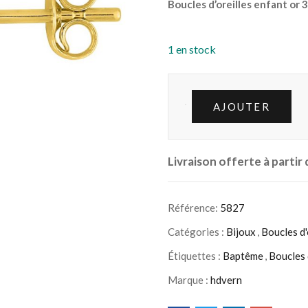
Boucles d’oreilles enfant or
1 en stock
AJOUTER
Livraison offerte à partir
Référence:
5827
Catégories :
Bijoux
,
Boucles d'
Étiquettes :
Baptême
,
Boucles 
Marque :
hdvern