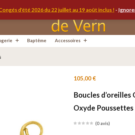
Congés d'été 2026 du 22 juillet au 19 août inclus !
-
Ignore
ogerie
Baptême
Accessoires
s
105,00
€
Boucles d’oreille
Oxyde Poussettes
0
avis