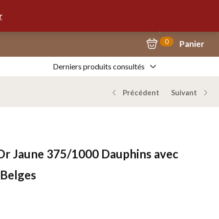
Mon Compte
09.67.57.58.62
r
0
Panier
Derniers produits consultés
Précédent
Suivant
s Or Jaune 375/1000 Dauphins avec
 Belges