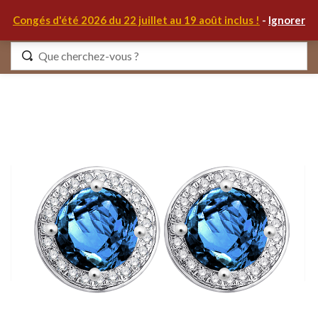
0
Congés d'été 2026 du 22 juillet au 19 août inclus !
-
Ignorer
Identifiez-vous
Se souvenir de moi
Mot de passe oublié ?
S'IDENTIFIER
MON COMPTE