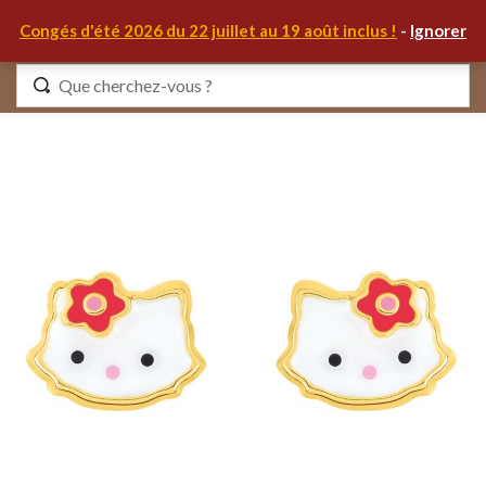
0
Congés d'été 2026 du 22 juillet au 19 août inclus !
-
Ignorer
Identifiez-vous
Se souvenir de moi
Mot de passe oublié ?
S'IDENTIFIER
MON COMPTE