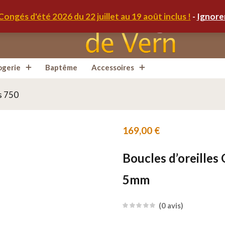
Congés d'été 2026 du 22 juillet au 19 août inclus !
-
Ignore
ogerie
Baptême
Accessoires
s 750
169,00
€
Boucles d’oreilles
5mm
0
avis