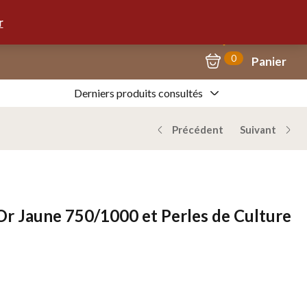
Mon Compte
09.67.57.58.62
r
0
Panier
Derniers produits consultés
Précédent
Suivant
 Or Jaune 750/1000 et Perles de Culture