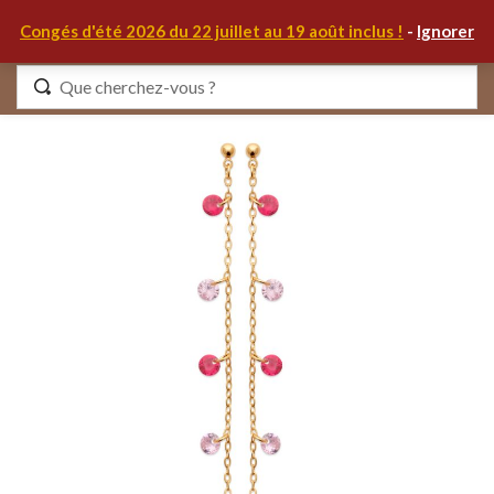
0
Congés d'été 2026 du 22 juillet au 19 août inclus !
-
Ignorer
Identifiez-vous
Se souvenir de moi
Mot de passe oublié ?
S'IDENTIFIER
MON COMPTE