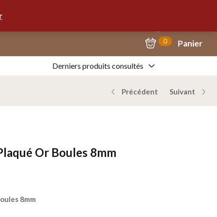
Mon Compte
09.67.57.58.62
r
0
Panier
Derniers produits consultés
Précédent
Suivant
s Plaqué Or Boules 8mm
 Boules 8mm