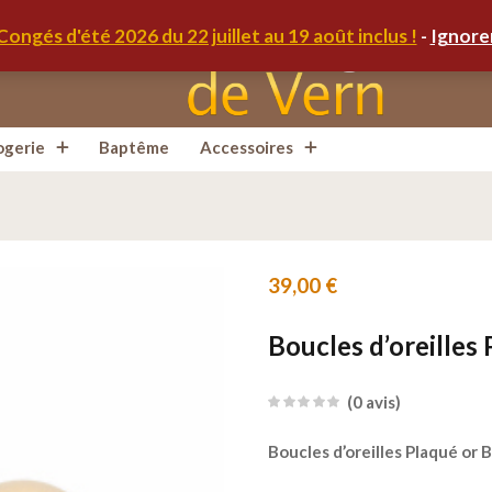
Congés d'été 2026 du 22 juillet au 19 août inclus !
-
Ignore
ogerie
Baptême
Accessoires
39,00
€
Boucles d’oreille
0
avis
Boucles d’oreilles Plaqué or