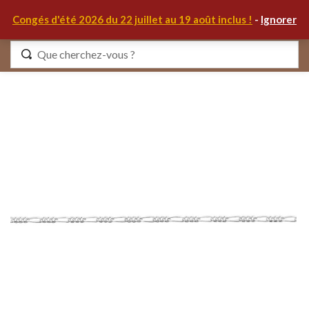
0
Congés d'été 2026 du 22 juillet au 19 août inclus !
-
Ignorer
Identifiez-vous
Se souvenir de moi
Mot de passe oublié ?
S'IDENTIFIER
MON COMPTE