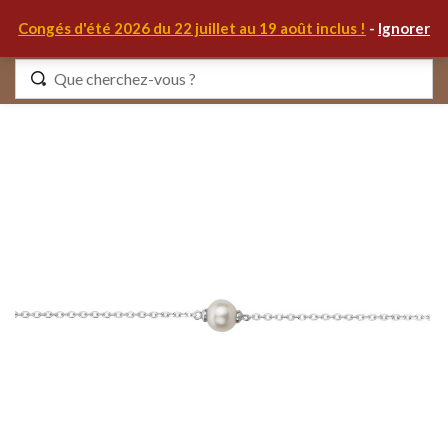
0
Congés d'été 2026 du 22 juillet au 19 août inclus !
-
Ignorer
Identifiez-vous
Se souvenir de moi
Mot de passe oublié ?
S'IDENTIFIER
MON COMPTE