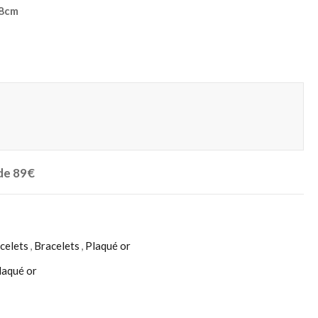
18cm
 de 89€
celets
,
Bracelets
,
Plaqué or
laqué or