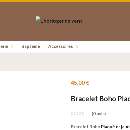
erie
Baptême
Accessoires
45,00
€
Bracelet Boho Plaq
0
avis
Bracelet Boho
Plaqué or jau