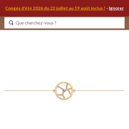
0
Congés d'été 2026 du 22 juillet au 19 août inclus !
-
Ignorer
Identifiez-vous
Se souvenir de moi
Mot de passe oublié ?
S'IDENTIFIER
MON COMPTE