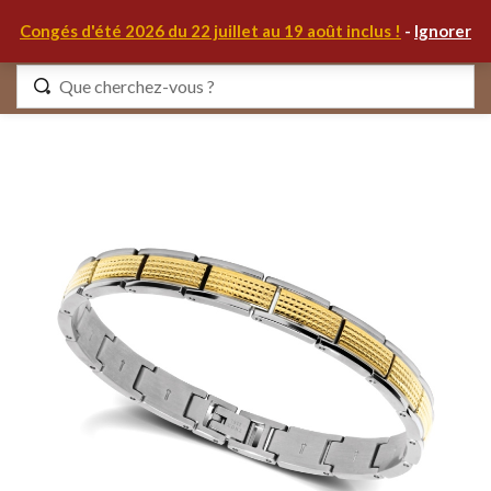
0
Congés d'été 2026 du 22 juillet au 19 août inclus !
-
Ignorer
Identifiez-vous
Se souvenir de moi
Mot de passe oublié ?
S'IDENTIFIER
MON COMPTE