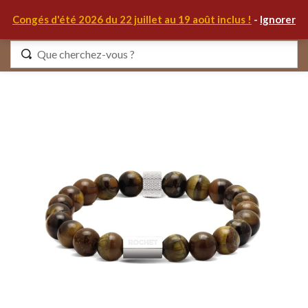
0
Congés d'été 2026 du 22 juillet au 19 août inclus !
-
Ignorer
Identifiez-vous
Se souvenir de moi
Mot de passe oublié ?
S'IDENTIFIER
MON COMPTE