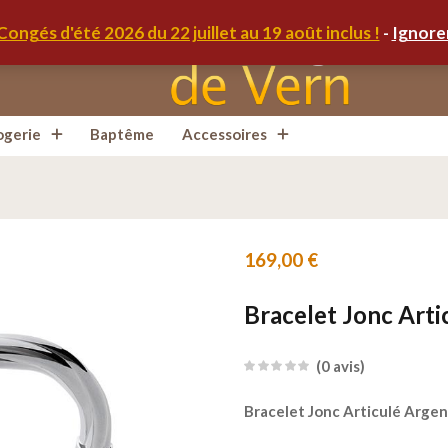
Congés d'été 2026 du 22 juillet au 19 août inclus !
-
Ignore
ogerie
Baptême
Accessoires
169,00
€
Bracelet Jonc Art
0
avis
Bracelet Jonc Articulé Arge