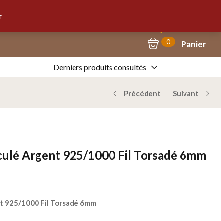
Mon Compte
09.67.57.58.62
r
0
Panier
Derniers produits consultés
Précédent
Suivant
iculé Argent 925/1000 Fil Torsadé 6mm
nt 925/1000 Fil Torsadé 6mm