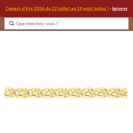
0
Congés d'été 2026 du 22 juillet au 19 août inclus !
-
Ignorer
Identifiez-vous
Se souvenir de moi
Mot de passe oublié ?
S'IDENTIFIER
MON COMPTE