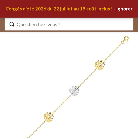
0
Congés d'été 2026 du 22 juillet au 19 août inclus !
-
Ignorer
Identifiez-vous
Se souvenir de moi
Mot de passe oublié ?
S'IDENTIFIER
MON COMPTE