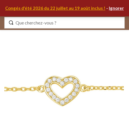
0
Congés d'été 2026 du 22 juillet au 19 août inclus !
-
Ignorer
Identifiez-vous
Se souvenir de moi
Mot de passe oublié ?
S'IDENTIFIER
MON COMPTE