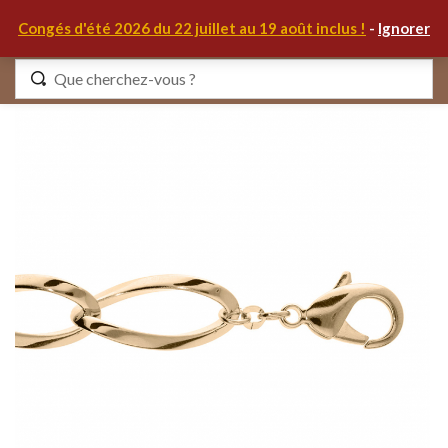
0
Congés d'été 2026 du 22 juillet au 19 août inclus !
-
Ignorer
Identifiez-vous
Se souvenir de moi
Mot de passe oublié ?
S'IDENTIFIER
MON COMPTE