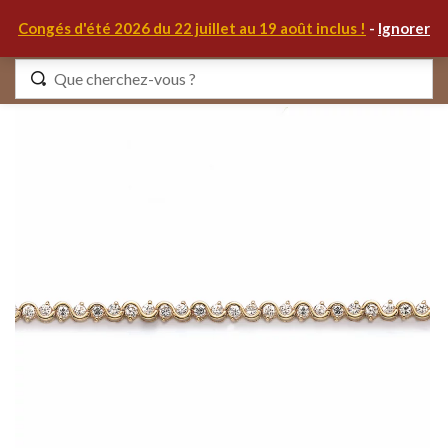
0
Congés d'été 2026 du 22 juillet au 19 août inclus !
-
Ignorer
Identifiez-vous
Se souvenir de moi
Mot de passe oublié ?
S'IDENTIFIER
MON COMPTE