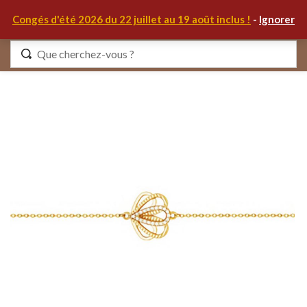
0
Congés d'été 2026 du 22 juillet au 19 août inclus !
-
Ignorer
Identifiez-vous
Se souvenir de moi
Mot de passe oublié ?
S'IDENTIFIER
MON COMPTE