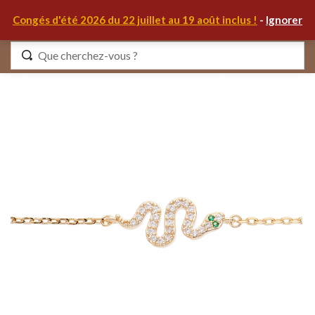
0
Congés d'été 2026 du 22 juillet au 19 août inclus !
-
Ignorer
Identifiez-vous
Se souvenir de moi
Mot de passe oublié ?
S'IDENTIFIER
MON COMPTE