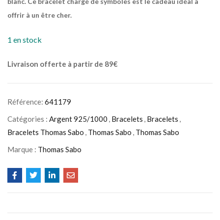
blanc. Ce bracelet chargé de symboles est le cadeau idéal à
offrir à un être cher.
1 en stock
Livraison offerte à partir de 89€
Référence:
641179
Catégories :
Argent 925/1000
,
Bracelets
,
Bracelets
,
Bracelets Thomas Sabo
,
Thomas Sabo
,
Thomas Sabo
Marque :
Thomas Sabo