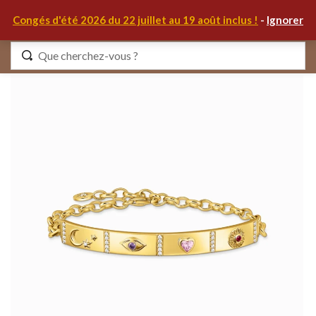
0
Congés d'été 2026 du 22 juillet au 19 août inclus !
-
Ignorer
Identifiez-vous
Se souvenir de moi
Mot de passe oublié ?
S'IDENTIFIER
MON COMPTE