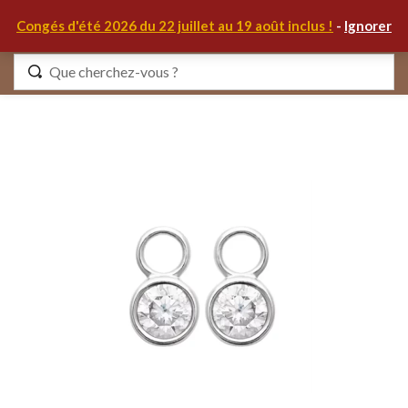
0
Congés d'été 2026 du 22 juillet au 19 août inclus !
-
Ignorer
Identifiez-vous
Se souvenir de moi
Mot de passe oublié ?
S'IDENTIFIER
MON COMPTE