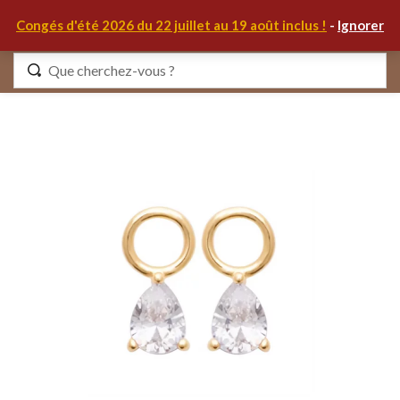
0
Congés d'été 2026 du 22 juillet au 19 août inclus !
-
Ignorer
Identifiez-vous
Se souvenir de moi
Mot de passe oublié ?
S'IDENTIFIER
MON COMPTE