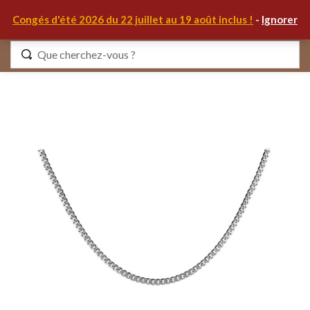
0
Congés d'été 2026 du 22 juillet au 19 août inclus !
-
Ignorer
Identifiez-vous
Se souvenir de moi
Mot de passe oublié ?
S'IDENTIFIER
MON COMPTE