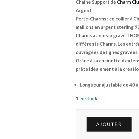
Chaine Support de
Charm Cl
Argent
Porte-Charms : ce collier à C
maillons en argent sterling 9
Charms à anneau gravé THOMA
différents Charms. Les extrém
ouvragées de lignes gravées.
Grâce à sa chaînette d’extensi
prête idéalement à la créatio
Longueur ajustable de 40 
1 en stock
AJOUTER