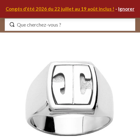
0
Congés d'été 2026 du 22 juillet au 19 août inclus !
-
Ignorer
Identifiez-vous
Se souvenir de moi
Mot de passe oublié ?
S'IDENTIFIER
MON COMPTE