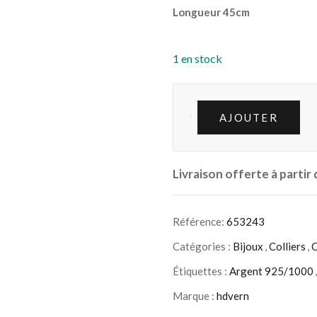
Longueur 45cm
1 en stock
AJOUTER
Livraison offerte à partir
Référence:
653243
Catégories :
Bijoux
,
Colliers
,
C
Étiquettes :
Argent 925/1000
Marque :
hdvern