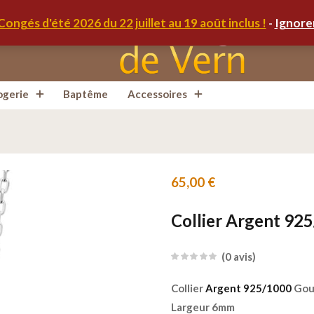
Congés d'été 2026 du 22 juillet au 19 août inclus !
-
Ignore
ogerie
Baptême
Accessoires
65,00
€
Collier Argent 92
0
avis
Collier
Argent 925/1000
Gou
Largeur 6mm