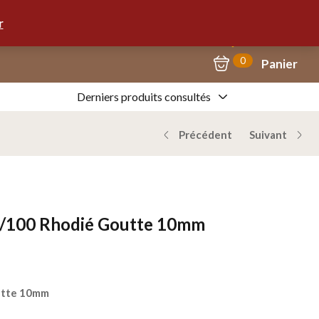
Mon Compte
09.67.57.58.62
r
0
Panier
Derniers produits consultés
Précédent
Suivant
5/100 Rhodié Goutte 10mm
tte 10mm