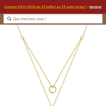
0
Congés d'été 2026 du 22 juillet au 19 août inclus !
-
Ignorer
Identifiez-vous
Se souvenir de moi
Mot de passe oublié ?
S'IDENTIFIER
MON COMPTE