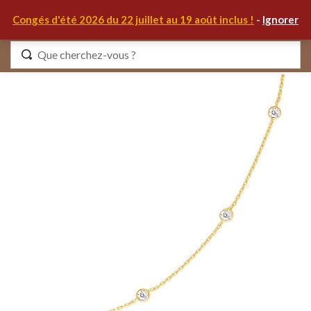
0
Congés d'été 2026 du 22 juillet au 19 août inclus !
-
Ignorer
Identifiez-vous
Se souvenir de moi
Mot de passe oublié ?
S'IDENTIFIER
MON COMPTE