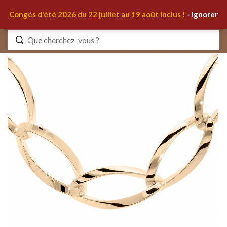
0
Congés d'été 2026 du 22 juillet au 19 août inclus !
-
Ignorer
Identifiez-vous
Se souvenir de moi
Mot de passe oublié ?
S'IDENTIFIER
MON COMPTE