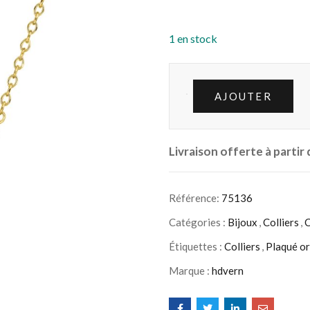
1 en stock
AJOUTER
Livraison offerte à partir
Référence:
75136
Catégories :
Bijoux
,
Colliers
,
C
Étiquettes :
Colliers
,
Plaqué or
Marque :
hdvern