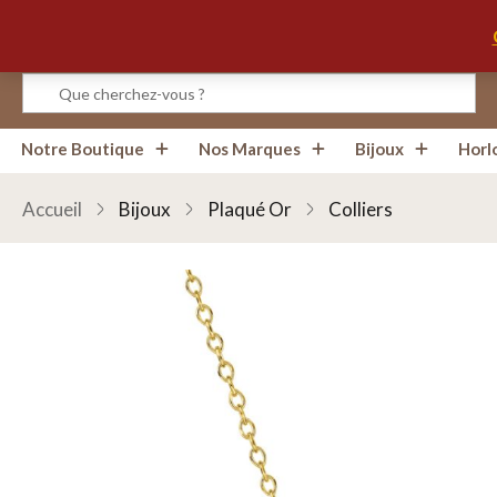
Infos, Horaires, Contact
Notre Boutique
Nos Marques
Bijoux
Horl
Accueil
Bijoux
Plaqué Or
Colliers