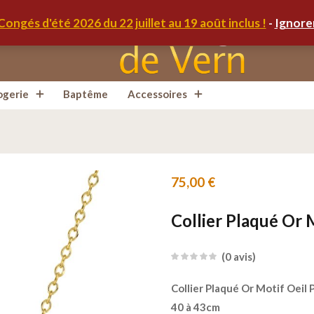
Congés d'été 2026 du 22 juillet au 19 août inclus !
-
Ignore
ogerie
Baptême
Accessoires
75,00
€
Collier Plaqué Or 
0
avis
Collier Plaqué Or Motif Oeil
40 à 43cm