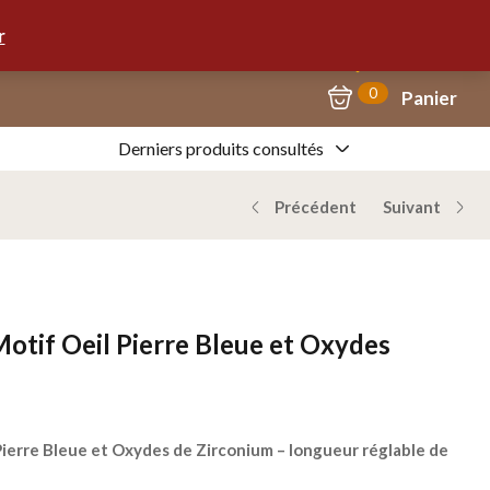
Mon Compte
09.67.57.58.62
r
0
Panier
Derniers produits consultés
Précédent
Suivant
Motif Oeil Pierre Bleue et Oxydes
 Pierre Bleue et Oxydes de Zirconium – longueur réglable de