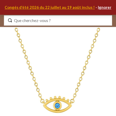
0
Congés d'été 2026 du 22 juillet au 19 août inclus !
-
Ignorer
Identifiez-vous
Se souvenir de moi
Mot de passe oublié ?
S'IDENTIFIER
MON COMPTE