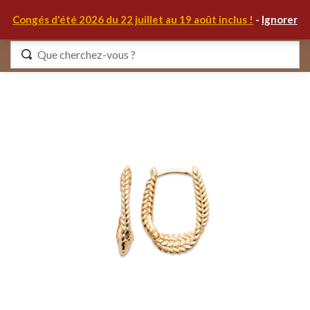
0
Congés d'été 2026 du 22 juillet au 19 août inclus !
-
Ignorer
Identifiez-vous
Se souvenir de moi
Mot de passe oublié ?
S'IDENTIFIER
MON COMPTE