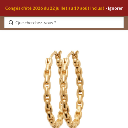
0
Congés d'été 2026 du 22 juillet au 19 août inclus !
-
Ignorer
Identifiez-vous
Se souvenir de moi
Mot de passe oublié ?
S'IDENTIFIER
MON COMPTE