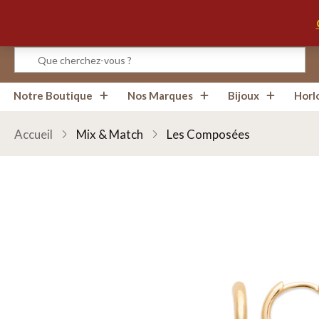
Créoles 8mm plaqué or 750 Mix & Match + Breloques S
Infos, Horaires, Contact
0
avis
Notre Boutique
Nos Marques
Bijoux
Horl
Accueil
Mix & Match
Les Composées