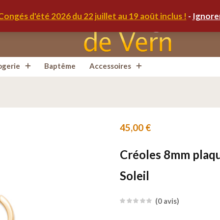
oleil
Congés d'été 2026 du 22 juillet au 19 août inclus !
-
Ignore
ogerie
Baptême
Accessoires
45,00
€
Créoles 8mm plaqu
Soleil
0
avis