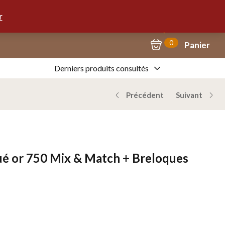
Mon Compte
09.67.57.58.62
r
45,00
€
EN RUPTURE
0
Panier
Derniers produits consultés
Précédent
Suivant
é or 750 Mix & Match + Breloques