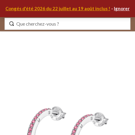
0
Congés d'été 2026 du 22 juillet au 19 août inclus !
-
Ignorer
Identifiez-vous
Se souvenir de moi
Mot de passe oublié ?
S'IDENTIFIER
MON COMPTE