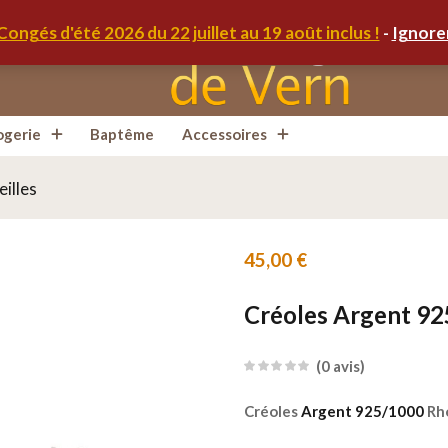
Congés d'été 2026 du 22 juillet au 19 août inclus !
-
Ignore
ogerie
Baptême
Accessoires
eilles
45,00
€
Créoles Argent 9
0
avis
Créoles
Argent 925/1000
Rho