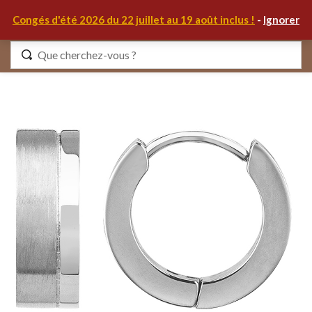
0
Congés d'été 2026 du 22 juillet au 19 août inclus !
-
Ignorer
Identifiez-vous
Se souvenir de moi
Mot de passe oublié ?
S'IDENTIFIER
MON COMPTE