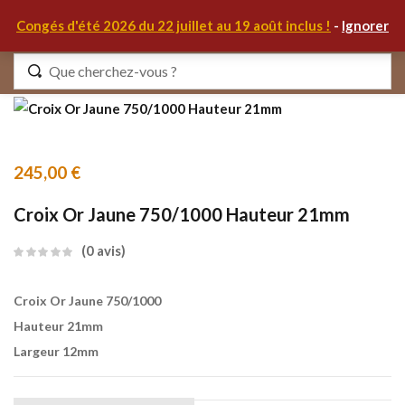
0
Congés d'été 2026 du 22 juillet au 19 août inclus !
-
Ignorer
Identifiez-vous
245,00
€
Croix Or Jaune 750/1000 Hauteur 21mm
Se souvenir de moi
Mot de passe oublié ?
0
avis
S'IDENTIFIER
Croix Or Jaune 750/1000
MON COMPTE
Hauteur 21mm
Largeur 12mm