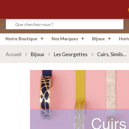
Infos, Horaires, Contact
Notre Boutique
Nos Marques
Bijoux
Horl
Accueil
Bijoux
Les Georgettes
Cuirs, Simils...