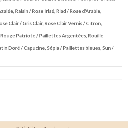
Azalée
,
Raisin / Rose Irisé
,
Riad / Rose d'Arabie
,
ose Clair / Gris Clair
,
Rose Clair Vernis / Citron
,
,
Rouge Patriote / Paillettes Argentées
,
Rouille
atin Doré / Capucine
,
Sépia / Paillettes bleues
,
Sun /