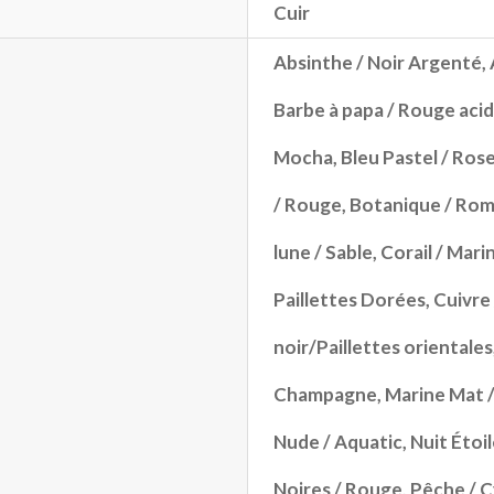
Cuir
Absinthe / Noir Argenté
,
Barbe à papa / Rouge acid
Mocha
,
Bleu Pastel / Rose
/ Rouge
,
Botanique / Ro
lune / Sable
,
Corail / Mari
Paillettes Dorées
,
Cuivre
noir/Paillettes orientales
Champagne
,
Marine Mat 
Nude / Aquatic
,
Nuit Étoi
Noires / Rouge
,
Pêche / 