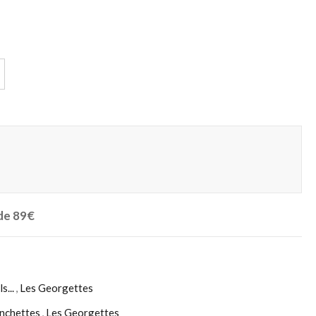
 de 89€
s...
,
Les Georgettes
nchettes
,
Les Georgettes