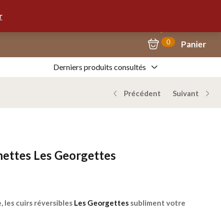
Mon Compte
09.67.57.58.62
r
0
Panier
Derniers produits consultés
Précédent
Suivant
ettes Les Georgettes
 les cuirs réversibles
Les Georgettes
subliment votre