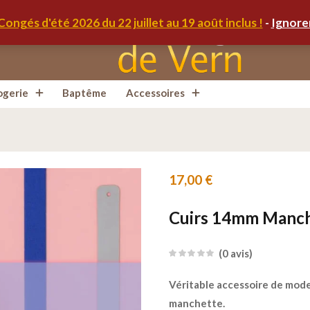
Congés d'été 2026 du 22 juillet au 19 août inclus !
-
Ignore
ogerie
Baptême
Accessoires
17,00
€
Cuirs 14mm Manch
0
avis
Véritable accessoire de mode,
manchette.