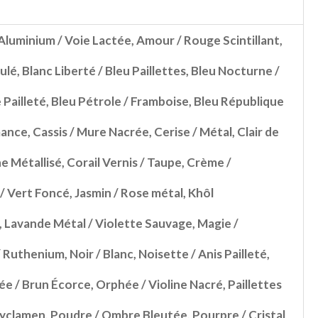
Aluminium / Voie Lactée
,
Amour / Rouge Scintillant
,
ulé
,
Blanc Liberté / Bleu Paillettes
,
Bleu Nocturne /
 Pailleté
,
Bleu Pétrole / Framboise
,
Bleu République
mance
,
Cassis / Mure Nacrée
,
Cerise / Métal
,
Clair de
ne Métallisé
,
Corail Vernis / Taupe
,
Crème /
 / Vert Foncé
,
Jasmin / Rose métal
,
Khôl
,
Lavande Métal / Violette Sauvage
,
Magie /
/ Ruthenium
,
Noir / Blanc
,
Noisette / Anis Pailleté
,
lée / Brun Écorce
,
Orphée / Violine Nacré
,
Paillettes
Cyclamen
,
Poudre / Ombre Bleutée
,
Pourpre / Cristal