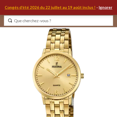
0
Congés d'été 2026 du 22 juillet au 19 août inclus !
-
Ignorer
Identifiez-vous
Se souvenir de moi
Mot de passe oublié ?
S'IDENTIFIER
MON COMPTE