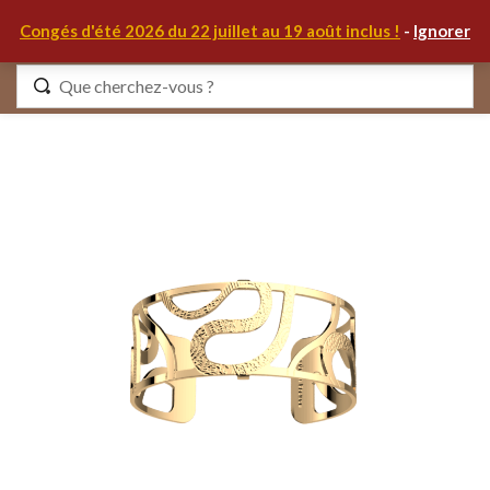
0
Congés d'été 2026 du 22 juillet au 19 août inclus !
-
Ignorer
Identifiez-vous
Se souvenir de moi
Mot de passe oublié ?
S'IDENTIFIER
MON COMPTE